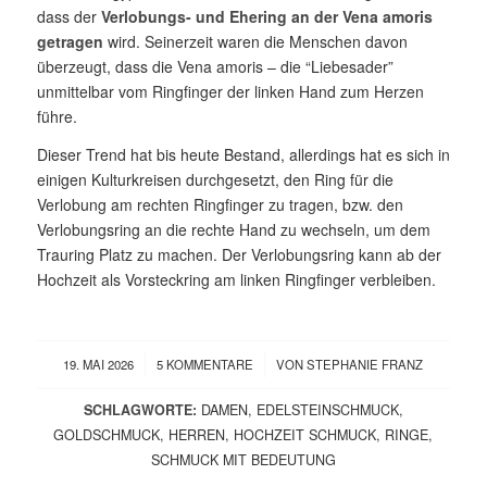
dass der
Verlobungs- und Ehering an der Vena amoris
getragen
wird. Seinerzeit waren die Menschen davon
überzeugt, dass die Vena amoris – die “Liebesader”
unmittelbar vom Ringfinger der linken Hand zum Herzen
führe.
Dieser Trend hat bis heute Bestand, allerdings hat es sich in
einigen Kulturkreisen durchgesetzt, den Ring für die
Verlobung am rechten Ringfinger zu tragen, bzw. den
Verlobungsring an die rechte Hand zu wechseln, um dem
Trauring Platz zu machen. Der Verlobungsring kann ab der
Hochzeit als Vorsteckring am linken Ringfinger verbleiben.
/
/
19. MAI 2026
5 KOMMENTARE
VON
STEPHANIE FRANZ
SCHLAGWORTE:
DAMEN
,
EDELSTEINSCHMUCK
,
GOLDSCHMUCK
,
HERREN
,
HOCHZEIT SCHMUCK
,
RINGE
,
SCHMUCK MIT BEDEUTUNG