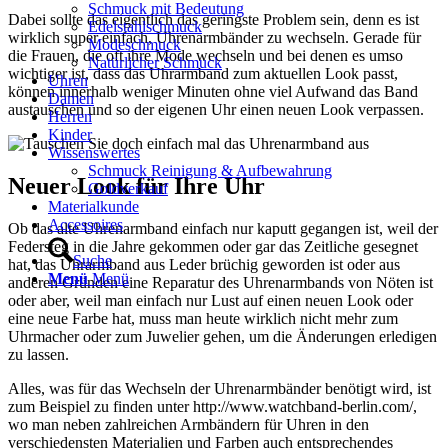
Schmuck mit Bedeutung
Dabei sollte das eigentlich das geringste Problem sein, denn es ist
Edelstahlschmuck
wirklich super einfach, Uhrenarmbänder zu wechseln. Gerade für
Modeschmuck
die Frauen, die oft ihre Mode wechseln und bei denen es umso
Natürlicher Schmuck
wichtiger ist, dass das Uhrarmband zum aktuellen Look passt,
Uhren
können innerhalb weniger Minuten ohne viel Aufwand das Band
Damen
austauschen und so der eigenen Uhr einen neuen Look verpassen.
Herren
Kinder
Wissenswertes
Schmuck Reinigung & Aufbewahrung
Neuer Look für Ihre Uhr
Goldverkauf
Materialkunde
Accessoires
Ob das alte Uhrenarmband einfach nur kaputt gegangen ist, weil der
Federsteg in die Jahre gekommen oder gar das Zeitliche gesegnet
Suche
hat, das Uhrarmband aus Leder brüchig geworden ist oder aus
Menü
Menü
anderen Gründen eine Reparatur des Uhrenarmbands von Nöten ist
oder aber, weil man einfach nur Lust auf einen neuen Look oder
eine neue Farbe hat, muss man heute wirklich nicht mehr zum
Uhrmacher oder zum Juwelier gehen, um die Änderungen erledigen
zu lassen.
Alles, was für das Wechseln der Uhrenarmbänder benötigt wird, ist
zum Beispiel zu finden unter http://www.watchband-berlin.com/,
wo man neben zahlreichen Armbändern für Uhren in den
verschiedensten Materialien und Farben auch entsprechendes