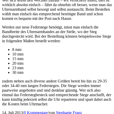
Wer sich selbst den Wechsel zutraut – wir versichern Ihnen, dies ist
wirklich absolut einfach – fährt da ohnehin oft besser, wenn man das
Uhrenarmband selbst besorgt und selbst austauscht. Beim Bestellen
wählt man einfach das entsprechend benötigte Band und schon
kommt es bequem mit der Post nach Hause.
Werden nur neue Federstege benötigt, misst man einfach die
Bandbreite des Uhrenarmbandes an der Stelle, wo der Steg
durchgesteckt wird. Bei der Bestellung können beispielsweise Stege
in folgenden Maßen bestellt werden:
8 mm
10 mm
15 mm
20 mm
23 mm
30 mm
zudem stehen auch diverse andere Größen bereit bis hin zu 29-35
oder 34-40 mm langen Federstegen. Die Stege werden immer
paarweise angeboten und sind denkbar günstig. Wer sich also
einmal das Federstegbesteck und entsprechende Stege anschafft, der
kann künftig jederzeit selbst die Uhr reparieren und spart dabei auch
die Kosten beim Uhrmacher.
14. Juli 2013
/
0 Kommentare
/
von
Stephanie Franz