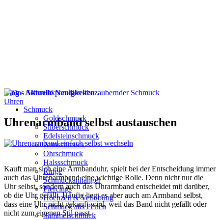
Blog - Aktuelle Neuigkeiten
Uhren
Schmuck
Goldschmuck
Uhrenarmband selbst austauschen
Silberschmuck
Edelsteinschmuck
Armschmuck
Ohrschmuck
Halssschmuck
Kauft man sich eine Armbanduhr, spielt bei der Entscheidung immer
Ringe
auch das Uhrenarmband eine wichtige Rolle. Denn nicht nur die
Schmuckanhänger
Uhr selbst, sondern auch das Uhrarmband entscheidet mit darüber,
Piercings
ob die Uhr gefällt. Häufig liegt es aber auch am Armband selbst,
Hochzeit & Verlobung
dass eine Uhr nicht gekauft wird, weil das Band nicht gefällt oder
Schmuck aus Perlen
nicht zum eigenen Stil passt.
Sammelschmuck